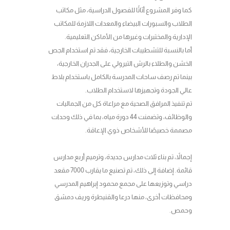
كما وفر المشروع أثاثًا للفصول الدراسية، مثل مكاتب
الطلاب والسبورات البيضاء والمعدات اللازمة للمكاتب
الإدارية والمختبرات وغيرها من الأماكن التعليمية.
أما بالنسبة للتشطيبات الخارجية، فقد تم استخدام الجص
الخشن والطلاء بالرش التيرولي على الجدران الخارجية،
بينما تم رصف ساحات المدرسة بالكامل باستخدام بلاط
عالي الجودة وتجهيزها لاستخدام الطلاب.
تم تنفيذ المرافق الصحية مع مراعاة كل من الجماليات
والوظائف، وتضمنت 44 دورة مياه، بما في ذلك وحدات
مصممة خصيصًا للأشخاص ذوي الإعاقة.
إجمالاً، تم بناء ثلاث مدارس جديدة، وترميم أربع مدارس
قائمة. إضافة إلى ذلك، تم تصنيع ما يقارب 7000 مقعد
دراسي وتوزيعها على مجمع محمود إبراهيم المدرسي
ومحافظات أخرى، منها درعا والقنيطرة وريف دمشق
وحمص.